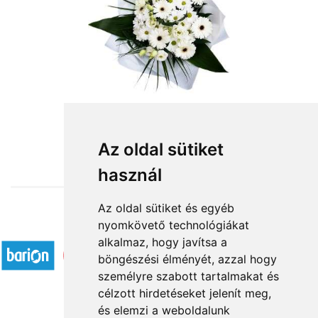
from HUF18,800
Az oldal sütiket
használ
Az oldal sütiket és egyéb
nyomkövető technológiákat
Accepted payment methods
alkalmaz, hogy javítsa a
böngészési élményét, azzal hogy
személyre szabott tartalmakat és
célzott hirdetéseket jelenít meg,
és elemzi a weboldalunk