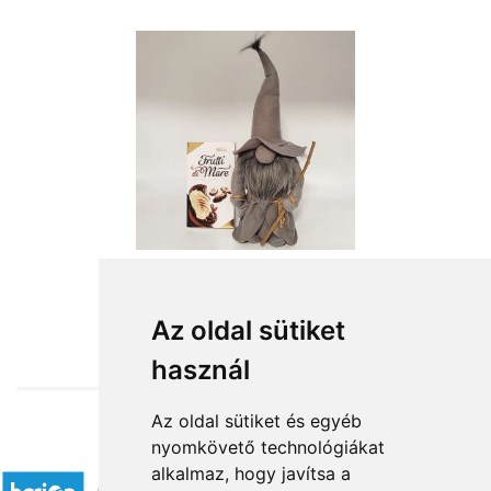
from HUF15,120
Az oldal sütiket
használ
Az oldal sütiket és egyéb
nyomkövető technológiákat
Accepted payment methods
alkalmaz, hogy javítsa a