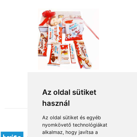
from HUF11,720
Az oldal sütiket
használ
Az oldal sütiket és egyéb
nyomkövető technológiákat
Accepted payment methods
alkalmaz, hogy javítsa a