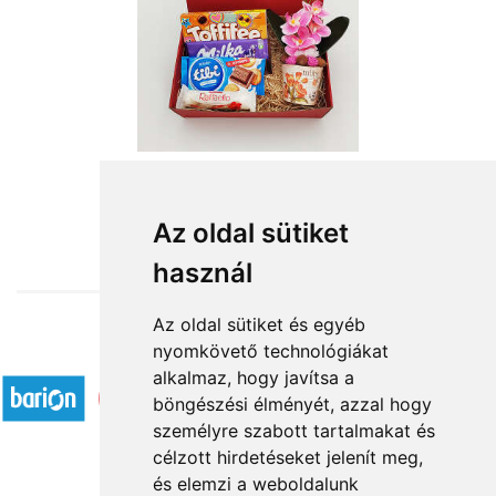
from HUF16,720
Az oldal sütiket
használ
Az oldal sütiket és egyéb
nyomkövető technológiákat
Accepted payment methods
alkalmaz, hogy javítsa a
böngészési élményét, azzal hogy
személyre szabott tartalmakat és
célzott hirdetéseket jelenít meg,
és elemzi a weboldalunk