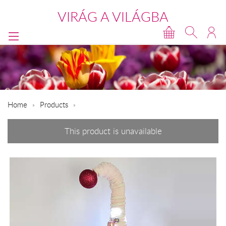
VIRÁG A VILÁGBA
Home
Products
This product is unavailable