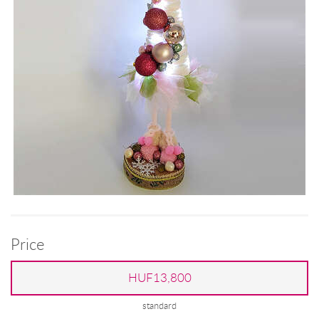
Price
HUF13,800
standard