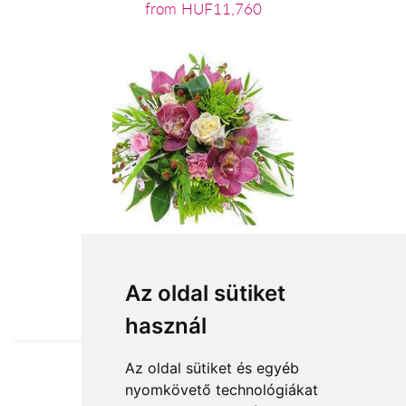
from HUF11,760
from HUF29,200
Az oldal sütiket
használ
Az oldal sütiket és egyéb
nyomkövető technológiákat
Accepted payment methods