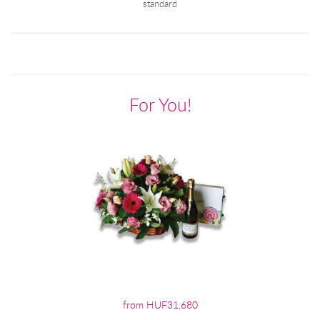
standard
For You!
from HUF31,680