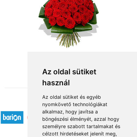
from HUF135,800
Az oldal sütiket
használ
Az oldal sütiket és egyéb
nyomkövető technológiákat
Accepted payment methods
alkalmaz, hogy javítsa a
böngészési élményét, azzal hogy
személyre szabott tartalmakat és
célzott hirdetéseket jelenít meg,