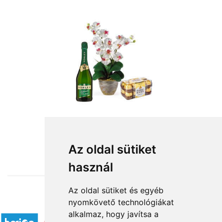
from HUF27,800
Az oldal sütiket
használ
Az oldal sütiket és egyéb
nyomkövető technológiákat
Accepted payment methods
alkalmaz, hogy javítsa a