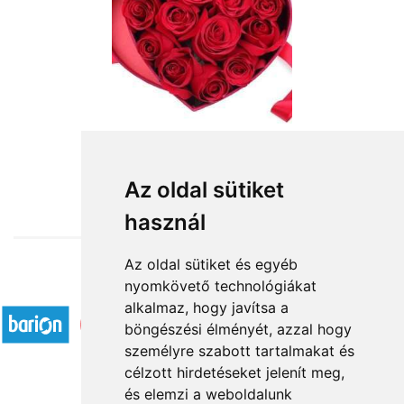
from HUF34,000
Az oldal sütiket
használ
Az oldal sütiket és egyéb
nyomkövető technológiákat
Accepted payment methods
alkalmaz, hogy javítsa a
böngészési élményét, azzal hogy
személyre szabott tartalmakat és
célzott hirdetéseket jelenít meg,
és elemzi a weboldalunk