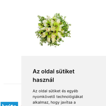
from HUF60,000
Az oldal sütiket
használ
Az oldal sütiket és egyéb
nyomkövető technológiákat
Accepted payment methods
alkalmaz, hogy javítsa a