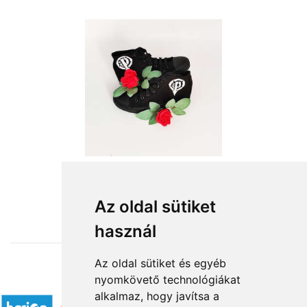
from HUF15,440
Az oldal sütiket
használ
Az oldal sütiket és egyéb
nyomkövető technológiákat
Accepted payment methods
alkalmaz, hogy javítsa a