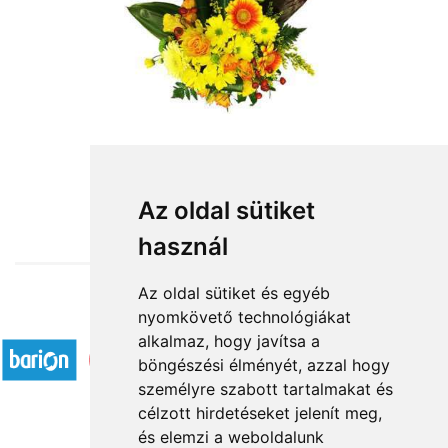
from HUF23,200
Az oldal sütiket
használ
Az oldal sütiket és egyéb
nyomkövető technológiákat
Accepted payment methods
alkalmaz, hogy javítsa a
böngészési élményét, azzal hogy
személyre szabott tartalmakat és
célzott hirdetéseket jelenít meg,
és elemzi a weboldalunk