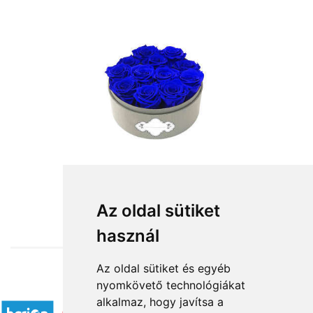
from HUF36,000
Az oldal sütiket
használ
Az oldal sütiket és egyéb
nyomkövető technológiákat
Accepted payment methods
alkalmaz, hogy javítsa a