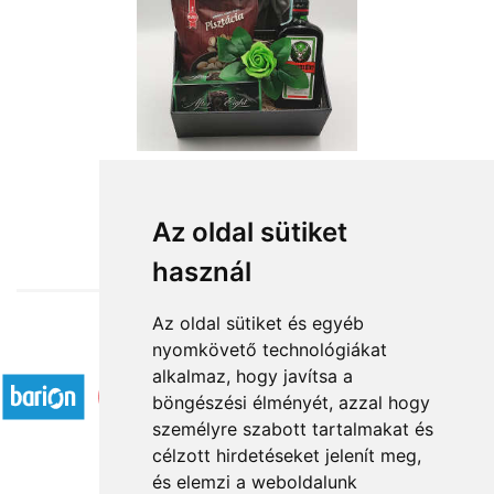
from HUF21,600
Az oldal sütiket
használ
Az oldal sütiket és egyéb
nyomkövető technológiákat
Accepted payment methods
alkalmaz, hogy javítsa a
böngészési élményét, azzal hogy
személyre szabott tartalmakat és
célzott hirdetéseket jelenít meg,
és elemzi a weboldalunk