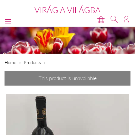
VIRÁG A VILÁGBA
Home
Products
This product is unavailable