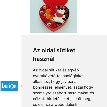
from HUF13,520
Az oldal sütiket
használ
Az oldal sütiket és egyéb
nyomkövető technológiákat
Accepted payment methods
alkalmaz, hogy javítsa a
böngészési élményét, azzal hogy
személyre szabott tartalmakat és
célzott hirdetéseket jelenít meg,
és elemzi a weboldalunk