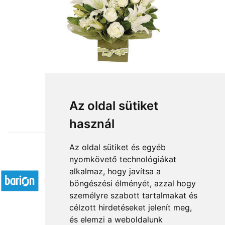
from HUF29,960
Az oldal sütiket
használ
Az oldal sütiket és egyéb
nyomkövető technológiákat
Accepted payment methods
alkalmaz, hogy javítsa a
böngészési élményét, azzal hogy
személyre szabott tartalmakat és
célzott hirdetéseket jelenít meg,
és elemzi a weboldalunk