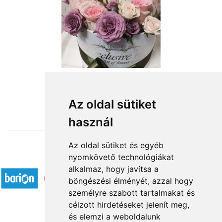
from HUF74,000
Az oldal sütiket
használ
Az oldal sütiket és egyéb
nyomkövető technológiákat
Accepted payment methods
alkalmaz, hogy javítsa a
böngészési élményét, azzal hogy
személyre szabott tartalmakat és
célzott hirdetéseket jelenít meg,
és elemzi a weboldalunk