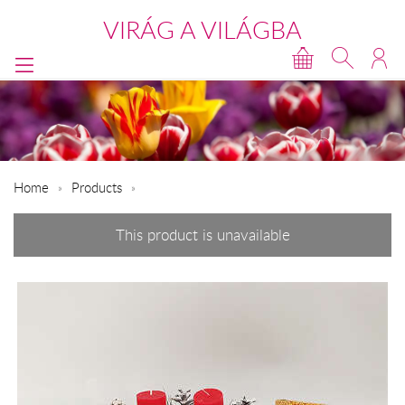
VIRÁG A VILÁGBA
Home
Products
This product is unavailable