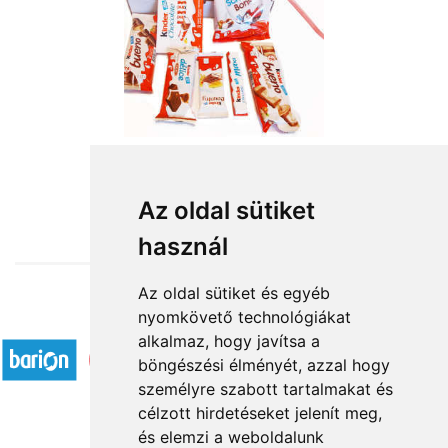
from HUF11,720
Az oldal sütiket
használ
Az oldal sütiket és egyéb
nyomkövető technológiákat
Accepted payment methods
alkalmaz, hogy javítsa a
böngészési élményét, azzal hogy
személyre szabott tartalmakat és
célzott hirdetéseket jelenít meg,
és elemzi a weboldalunk