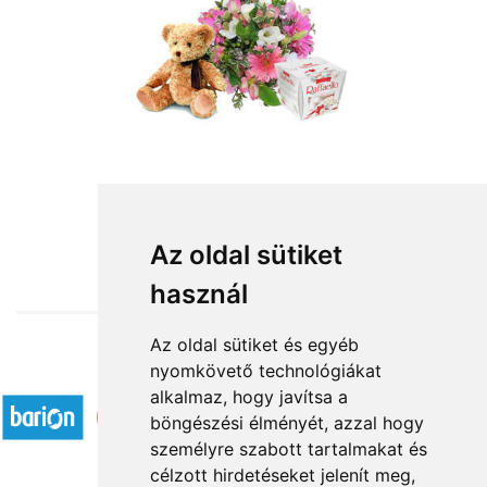
from HUF31,000
Az oldal sütiket
használ
Az oldal sütiket és egyéb
nyomkövető technológiákat
Accepted payment methods
alkalmaz, hogy javítsa a
böngészési élményét, azzal hogy
személyre szabott tartalmakat és
célzott hirdetéseket jelenít meg,