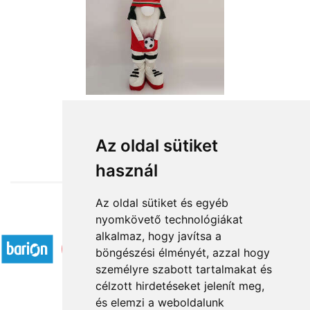
from HUF18,560
Az oldal sütiket
használ
Az oldal sütiket és egyéb
nyomkövető technológiákat
Accepted payment methods
alkalmaz, hogy javítsa a
böngészési élményét, azzal hogy
személyre szabott tartalmakat és
célzott hirdetéseket jelenít meg,
és elemzi a weboldalunk