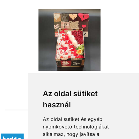
from HUF12,600
Az oldal sütiket
használ
Az oldal sütiket és egyéb
nyomkövető technológiákat
Accepted payment methods
alkalmaz, hogy javítsa a