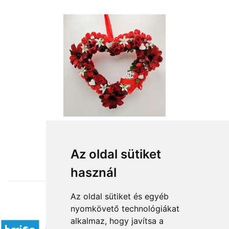
from HUF13,120
Az oldal sütiket
használ
Az oldal sütiket és egyéb
nyomkövető technológiákat
Accepted payment methods
alkalmaz, hogy javítsa a