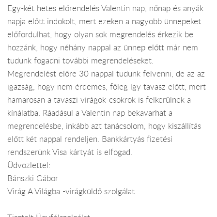
Egy-két hetes előrendelés Valentin nap, nőnap és anyák
napja előtt indokolt, mert ezeken a nagyobb ünnepeket
előfordulhat, hogy olyan sok megrendelés érkezik be
hozzánk, hogy néhány nappal az ünnep előtt már nem
tudunk fogadni további megrendeléseket.
Megrendelést előre 30 nappal tudunk felvenni, de az az
igazság, hogy nem érdemes, főleg így tavasz előtt, mert
hamarosan a tavaszi virágok-csokrok is felkerülnek a
kínálatba. Ráadásul a Valentin nap bekavarhat a
megrendelésbe, inkább azt tanácsolom, hogy kiszállítás
előtt két nappal rendeljen. Bankkártyás fizetési
rendszerünk Visa kártyát is elfogad.
Üdvözlettel:
Bánszki Gábor
Virág A Világba -virágküldő szolgálat