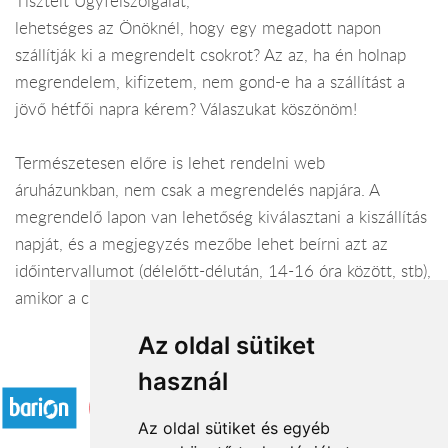
Tisztelt Ügyfélszolgálat,
lehetséges az Önöknél, hogy egy megadott napon
szállítják ki a megrendelt csokrot? Az az, ha én holnap
megrendelem, kifizetem, nem gond-e ha a szállítást a
jövő hétfői napra kérem? Válaszukat köszönöm!
Természetesen előre is lehet rendelni web
áruházunkban, nem csak a megrendelés napjára. A
megrendelő lapon van lehetőség kiválasztani a kiszállítás
napját, és a megjegyzés mezőbe lehet beírni azt az
időintervallumot (délelőtt-délután, 14-16 óra között, stb),
amikor a címzett a magadott címen tartózkodik.
Az oldal sütiket
Elfogadott fizetési módok
használ
Az oldal sütiket és egyéb