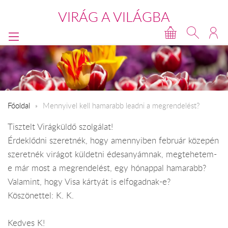
VIRÁG A VILÁGBA
Főoldal
Mennyivel kell hamarabb leadni a megrendelést?
Tisztelt Virágküldő szolgálat!
Érdeklődni szeretnék, hogy amennyiben február közepén
szeretnék virágot küldetni édesanyámnak, megtehetem-
e már most a megrendelést, egy hónappal hamarabb?
Valamint, hogy Visa kártyát is elfogadnak-e?
Köszönettel: K. K.
Kedves K!