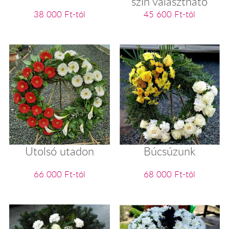
szín választható
38 000 Ft-tól
45 600 Ft-tól
Utolsó utadon
Búcsúzunk
66 000 Ft-tól
68 000 Ft-tól