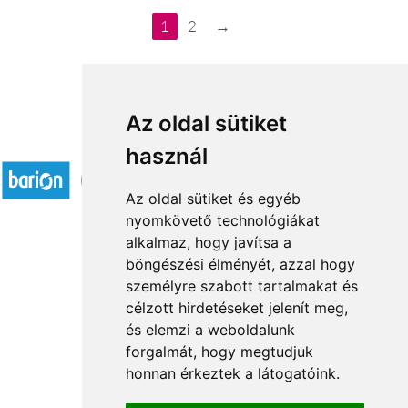
1
2
→
Az oldal sütiket
Elfogadott fizetési módok
használ
Az oldal sütiket és egyéb
nyomkövető technológiákat
alkalmaz, hogy javítsa a
böngészési élményét, azzal hogy
Rólunk
személyre szabott tartalmakat és
Általános információ
célzott hirdetéseket jelenít meg,
és elemzi a weboldalunk
Kapcsolat
forgalmát, hogy megtudjuk
Partnereink
honnan érkeztek a látogatóink.
Virágüzletek