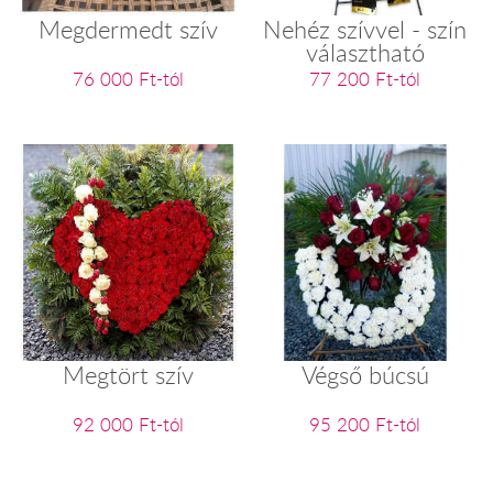
Megdermedt szív
Nehéz szívvel - szín
választható
76 000 Ft-tól
77 200 Ft-tól
Megtört szív
Végső búcsú
92 000 Ft-tól
95 200 Ft-tól