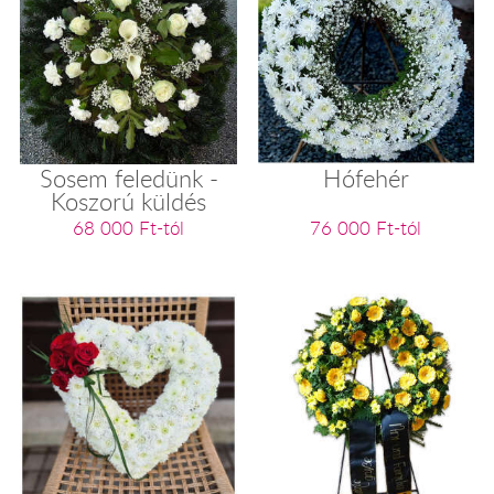
Sosem feledünk -
Hófehér
Koszorú küldés
68 000 Ft-tól
76 000 Ft-tól