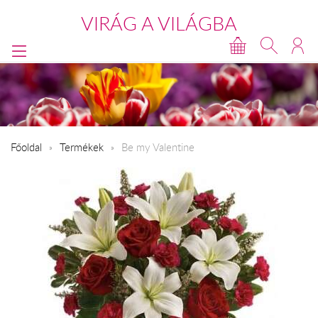
VIRÁG A VILÁGBA
Főoldal
Termékek
Be my Valentine