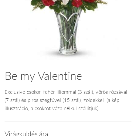
Be my Valentine
Exclusive csokor, fehér liliommal (3 szál), vörös rózsával
(7 szál) és piros szegfűvel (15 szál), zöldekkel. (a kép
illusztráció, a csokrot váza nélkül szállítjuk)
Virágküldés ára