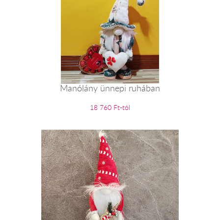
Manólány ünnepi ruhában
18 760 Ft-tól