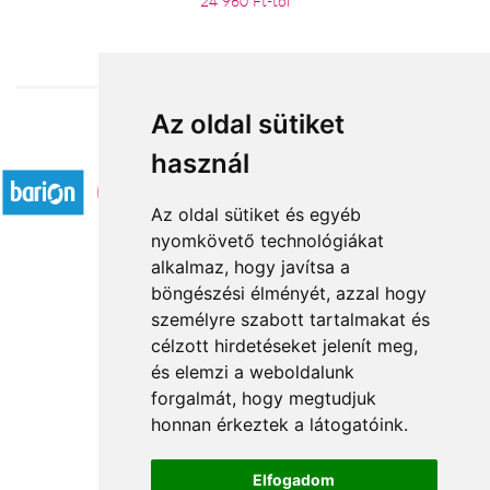
24 960 Ft-tól
Az oldal sütiket
Elfogadott fizetési módok
használ
Az oldal sütiket és egyéb
nyomkövető technológiákat
alkalmaz, hogy javítsa a
böngészési élményét, azzal hogy
Rólunk
személyre szabott tartalmakat és
Általános információ
célzott hirdetéseket jelenít meg,
és elemzi a weboldalunk
Kapcsolat
forgalmát, hogy megtudjuk
Partnereink
honnan érkeztek a látogatóink.
Virágüzletek
Á.SZ.F.
Elfogadom