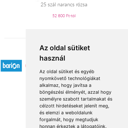
25 szál narancs rózsa
52 800 Ft-tól
Az oldal sütiket
Elfogadott fizetési módok
használ
Az oldal sütiket és egyéb
nyomkövető technológiákat
alkalmaz, hogy javítsa a
böngészési élményét, azzal hogy
Rólunk
személyre szabott tartalmakat és
Általános információ
célzott hirdetéseket jelenít meg,
és elemzi a weboldalunk
Kapcsolat
forgalmát, hogy megtudjuk
Partnereink
honnan érkeztek a látogatóink.