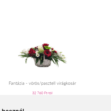
Fantázia - vörös/pasztell virágkosár
32 760 Ft-tól