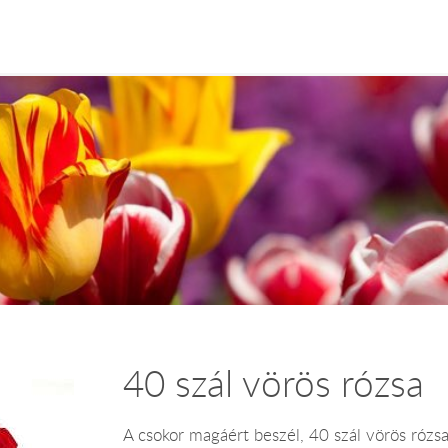
40 szál vörös rózsa
A csokor magáért beszél, 40 szál vörös rózsa