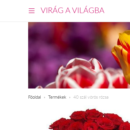
VIRÁG A VILÁGBA
Főoldal
Termékek
40 szál vörös rózsa