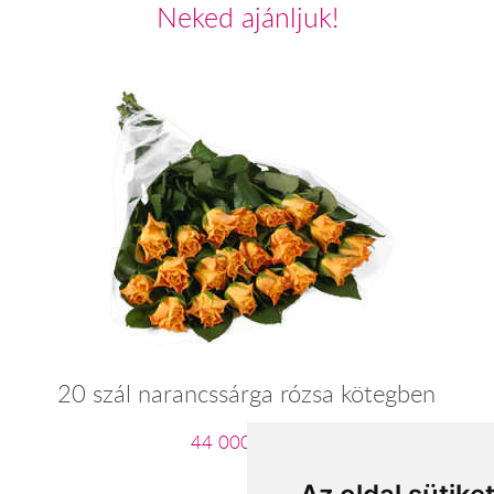
Neked ajánljuk!
20 szál narancssárga rózsa kötegben
44 000 Ft-tól