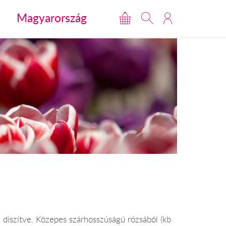
Magyarország
 díszítve. Közepes szárhosszúságú rózsából (kb