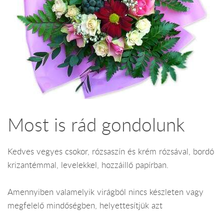
Most is rád gondolunk
Kedves vegyes csokor, rózsaszín és krém rózsával, bordó
krizantémmal, levelekkel, hozzáillő papírban.
Amennyiben valamelyik virágból nincs készleten vagy
megfelelő mindőségben, helyettesítjük azt