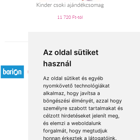
Kinder csoki ajándékcsomag
11 720 Ft-tól
Az oldal sütiket
Elfogadott fizetési módok
használ
Az oldal sütiket és egyéb
nyomkövető technológiákat
alkalmaz, hogy javítsa a
böngészési élményét, azzal hogy
Rólunk
személyre szabott tartalmakat és
Általános információ
célzott hirdetéseket jelenít meg,
és elemzi a weboldalunk
Kapcsolat
forgalmát, hogy megtudjuk
Partnereink
honnan érkeztek a látogatóink.