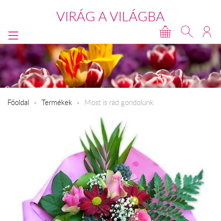
VIRÁG A VILÁGBA
Főoldal
Termékek
Most is rád gondolunk