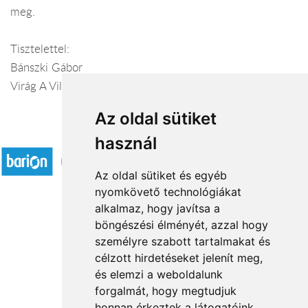
meg.
Tisztelettel:
Bánszki Gábor
Virág A Világba –virágküldő szolgálat
Az oldal sütiket
Elfogadott fizetési módok
használ
Az oldal sütiket és egyéb
nyomkövető technológiákat
alkalmaz, hogy javítsa a
böngészési élményét, azzal hogy
Rólunk
személyre szabott tartalmakat és
Általános információ
célzott hirdetéseket jelenít meg,
és elemzi a weboldalunk
Kapcsolat
forgalmát, hogy megtudjuk
Partnereink
honnan érkeztek a látogatóink.