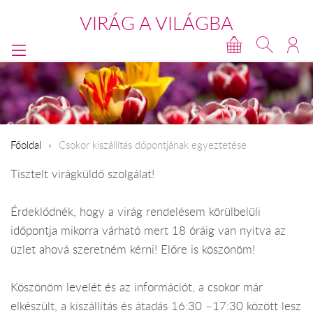
VIRÁG A VILÁGBA
Főoldal
Csokor kiszállítás dőpontjának egyeztetése
Tisztelt virágküldő szolgálat!
Érdeklődnék, hogy a virág rendelésem körülbelüli
időpontja mikorra várható mert 18 óráig van nyitva az
üzlet ahová szeretném kérni! Előre is köszönöm!
Köszönöm levelét és az információt, a csokor már
elkészült, a kiszállítás és átadás 16:30 –17:30 között lesz