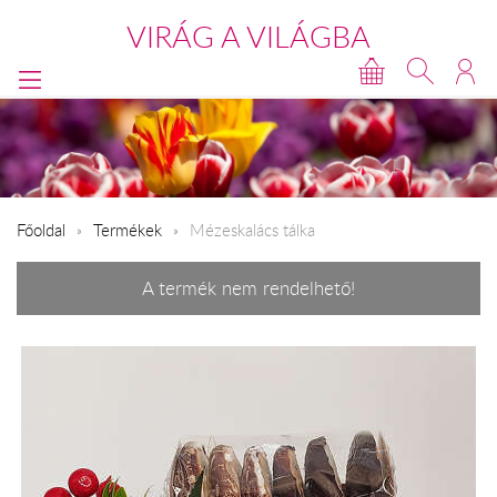
VIRÁG A VILÁGBA
Főoldal
Termékek
Mézeskalács tálka
A termék nem rendelhető!