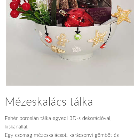
Mézeskalács tálka
Fehér porcelán tálka egyedi 3D-s dekorációval,
kiskanállal.
Egy csomag mézeskalácsot, karácsonyi gömböt és