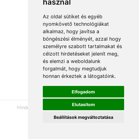
használ
Az oldal sütiket és egyéb
nyomkövető technológiákat
Rólunk
alkalmaz, hogy javítsa a
Általános információ
böngészési élményét, azzal hogy
Kapcsolat
személyre szabott tartalmakat és
Partnereink
célzott hirdetéseket jelenít meg,
és elemzi a weboldalunk
Virágüzletek
forgalmát, hogy megtudjuk
Á.SZ.F.
honnan érkeztek a látogatóink.
Impresszum
Adatkezelési tájékoztató
Elfogadom
Elutasítom
Minden jog fenntartva © 2026 |
+36 20 488-8362
|
www.viragavilagba.hu
Beállítások megváltoztatása