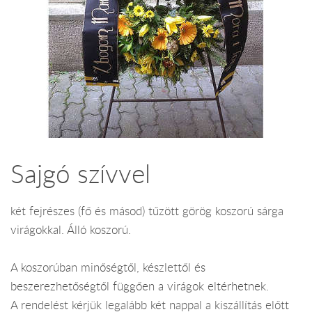
Sajgó szívvel
két fejrészes (fő és másod) tűzött görög koszorú sárga
virágokkal. Álló koszorú.
A koszorúban minőségtől, készlettől és
beszerezhetőségtől függően a virágok eltérhetnek.
A rendelést kérjük legalább két nappal a kiszállítás előtt