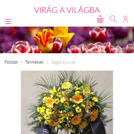
VIRÁG A VILÁGBA
Főoldal
Termékek
Sajgó szívvel