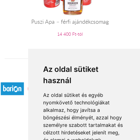
Puszi Apa – férfi ajándékcsomag
14 400 Ft-tól
Az oldal sütiket
Elfogadott fizetési módok
használ
Az oldal sütiket és egyéb
nyomkövető technológiákat
alkalmaz, hogy javítsa a
böngészési élményét, azzal hogy
Rólunk
személyre szabott tartalmakat és
Általános információ
célzott hirdetéseket jelenít meg,