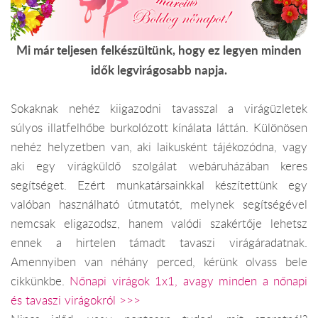
Mi már teljesen felkészültünk, hogy ez legyen minden
idők legvirágosabb napja.
Sokaknak nehéz kiigazodni tavasszal a virágüzletek
súlyos illatfelhőbe burkolózott kínálata láttán. Különösen
nehéz helyzetben van, aki laikusként tájékozódna, vagy
aki egy virágküldő szolgálat webáruházában keres
segítséget. Ezért munkatársainkkal készítettünk egy
valóban használható útmutatót, melynek segítségével
nemcsak eligazodsz, hanem valódi szakértője lehetsz
ennek a hirtelen támadt tavaszi virágáradatnak.
Amennyiben van néhány perced, kérünk olvass bele
cikkünkbe.
Nőnapi virágok 1x1, avagy minden a nőnapi
és tavaszi virágokról >>>