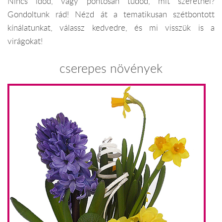
Nincs időd, vagy pontosan tudod, mit szeretnél?
Gondoltunk rád! Nézd át a tematikusan szétbontott
kínálatunkat, válassz kedvedre, és mi visszük is a
virágokat!
cserepes növények