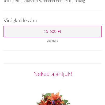
kell ültetni, lakásban-szobában nem él túl sokáig.
Virágküldés ára
15 600 Ft
standard
Neked ajánljuk!