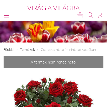
VIRÁG A VILÁGBA
Főoldal
Termékek
Cserepes rózsa (minirózsa) kaspóban
A termék nem rendelhető!