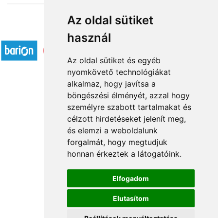
Az oldal sütiket
Elfogadott fizetési módok
használ
Az oldal sütiket és egyéb
nyomkövető technológiákat
alkalmaz, hogy javítsa a
böngészési élményét, azzal hogy
Rólunk
személyre szabott tartalmakat és
Általános információ
célzott hirdetéseket jelenít meg,
és elemzi a weboldalunk
Kapcsolat
forgalmát, hogy megtudjuk
Partnereink
honnan érkeztek a látogatóink.
Virágüzletek
Á.SZ.F.
Elfogadom
Impresszum
Elutasítom
Adatkezelési tájékoztató