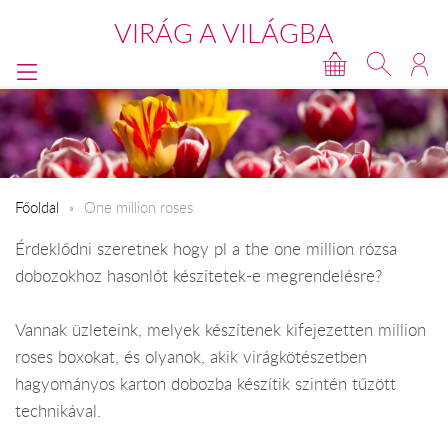
VIRÁG A VILÁGBA
Főoldal
One million roses
Érdeklődni szeretnek hogy pl a the one million rózsa
dobozokhoz hasonlót készítetek-e megrendelésre?
Vannak üzleteink, melyek készítenek kifejezetten million
roses boxokat, és olyanok, akik virágkötészetben
hagyományos karton dobozba készítik szintén tűzött
technikával.