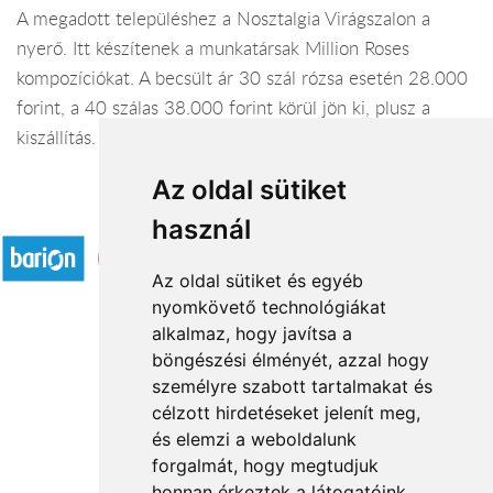
A megadott településhez a Nosztalgia Virágszalon a
nyerő. Itt készítenek a munkatársak Million Roses
kompozíciókat. A becsült ár 30 szál rózsa esetén 28.000
forint, a 40 szálas 38.000 forint körül jön ki, plusz a
kiszállítás.
Az oldal sütiket
Elfogadott fizetési módok
használ
Az oldal sütiket és egyéb
nyomkövető technológiákat
alkalmaz, hogy javítsa a
böngészési élményét, azzal hogy
Rólunk
személyre szabott tartalmakat és
Általános információ
célzott hirdetéseket jelenít meg,
és elemzi a weboldalunk
Kapcsolat
forgalmát, hogy megtudjuk
Partnereink
honnan érkeztek a látogatóink.