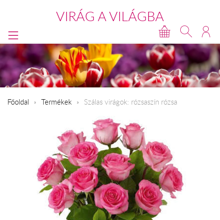
VIRÁG A VILÁGBA
Főoldal
Termékek
Szálas virágok: rózsaszín rózsa