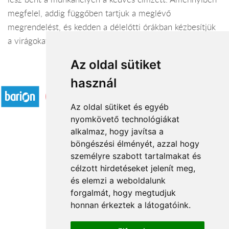
megfelel, addig függőben tartjuk a meglévő
megrendelést, és kedden a délelőtti órákban kézbesítjük
a virágokat.
Az oldal sütiket
Elfogadott fizetési módok
használ
Az oldal sütiket és egyéb
nyomkövető technológiákat
alkalmaz, hogy javítsa a
böngészési élményét, azzal hogy
Rólunk
személyre szabott tartalmakat és
Általános információ
célzott hirdetéseket jelenít meg,
és elemzi a weboldalunk
Kapcsolat
forgalmát, hogy megtudjuk
Partnereink
honnan érkeztek a látogatóink.
Virágüzletek
Á.SZ.F.