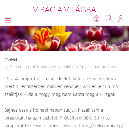
VIRÁG A VILÁGBA
Főoldal
​Szombati problémás s.o.s. virágküldés egy kis nyomozással
Udv. A virag utan erdeklodnek h ki lesz e ma szallitva
mert a rendszerben minden rendben van es jelzi h ma
szallitjak ki de a holgy meg nem kapta meg a viragot.
Sajnos csak a holnapi napon tudjuk kiszállítani a
virágokat, ha az megfelel. Próbáltunk délelőtt friss
virágokat beszerezni, mert nem volt megfelelő minőségű