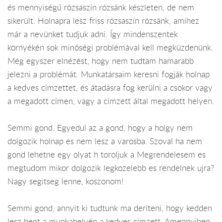
és mennyiségű rózsaszín rózsánk készleten, de nem
sikerült. Holnapra lesz friss rózsaszín rózsánk, amihez
már a nevünket tudjuk adni. Így mindenszentek
környékén sok minőségi problémával kell megküzdenünk.
Még egyszer elnézést, hogy nem tudtam hamarabb
jelezni a problémát. Munkatársaim keresni fogják holnap
a kedves címzettet, és átadásra fog kerülni a csokor vagy
a megadott címen, vagy a címzett által megadott helyen.
Semmi gond. Egyedul az a gond, hogy a holgy nem
dolgozik holnap es nem lesz a varosba. Szoval ha nem
gond lehetne egy olyat h toroljuk a Megrendelesem es
megtudom mikor dolgozik legkozelebb es rendelnek ujra?
Nagy segitseg lenne, koszonom!
Semmi gond, annyit ki tudtunk ma deríteni, hogy kedden
lesz bent a munkahelyén a kedves címzett. Amennyiben