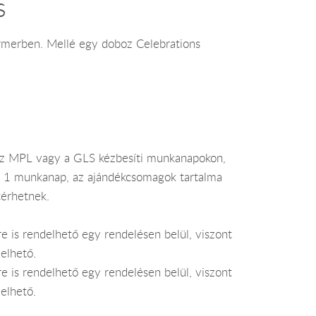
s
armerben. Mellé egy doboz Celebrations
az MPL vagy a GLS kézbesíti munkanapokon,
je 1 munkanap, az ajándékcsomagok tartalma
térhetnek.
e is rendelhető egy rendelésen belül, viszont
elhető.
e is rendelhető egy rendelésen belül, viszont
elhető.