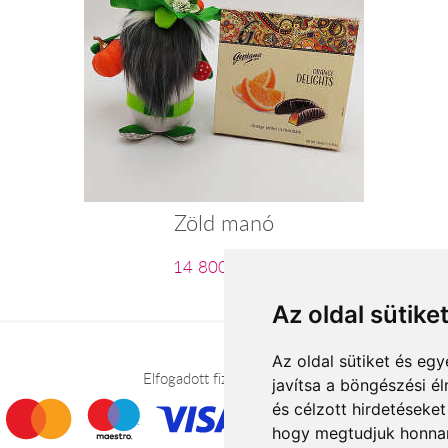
Zöld manó
14 800 Ft-tól
Az oldal sütike
Az oldal sütiket és e
Elfogadott fizetési módok
javítsa a böngészési é
és célzott hirdetéseket
hogy megtudjuk honnan