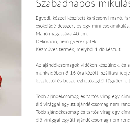
Szabadnapos mikulá
Egyedi, kézzel készített karácsonyi manó, f
csokoládé desszert és egy mini csokimikulás.
Manó magassága 40 cm.
Dekoráció, nem gyerek játék.
Kézműves termék, melyből 1 db készült.
Az ajándékcsomagok vidéken készülnek, és 
munkaidőben 8-16 óra között, szállítási ide
készlettől és beszerezhetőségtől függően el
Több ajándékcsomag és tartós virág egy címr
élő virággal együtt ajándékcsomag nem rend
Több ajándékcsomag és tartós virág egy címr
élő virággal együtt ajándékcsomag nem rend