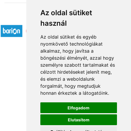
Az oldal sütiket
Elfogadott fizetési módok
használ
Az oldal sütiket és egyéb
nyomkövető technológiákat
alkalmaz, hogy javítsa a
böngészési élményét, azzal hogy
Rólunk
személyre szabott tartalmakat és
Általános információ
célzott hirdetéseket jelenít meg,
és elemzi a weboldalunk
Kapcsolat
forgalmát, hogy megtudjuk
Partnereink
honnan érkeztek a látogatóink.
Virágüzletek
Á.SZ.F.
Elfogadom
Impresszum
Elutasítom
Adatkezelési tájékoztató