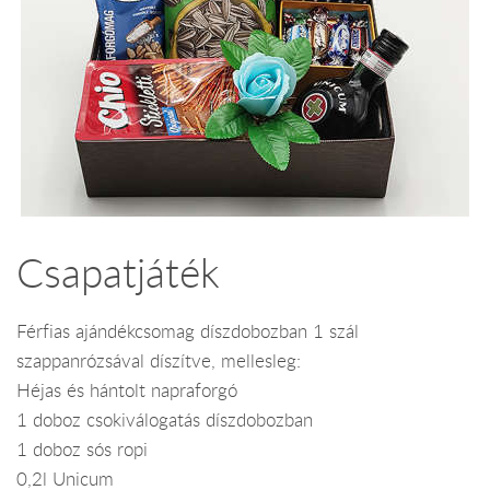
Csapatjáték
Férfias ajándékcsomag díszdobozban 1 szál
szappanrózsával díszítve, mellesleg:
Héjas és hántolt napraforgó
1 doboz csokiválogatás díszdobozban
1 doboz sós ropi
0,2l Unicum