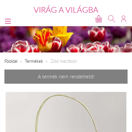
VIRÁG A VILÁGBA
Főoldal
Termékek
Zöld mezőkön
A termék nem rendelhető!