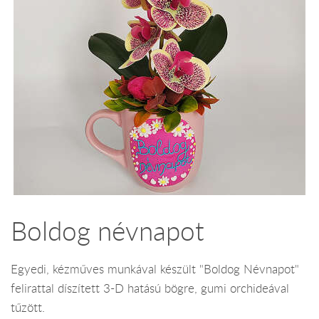
Boldog névnapot
Egyedi, kézműves munkával készült "Boldog Névnapot"
felirattal díszített 3-D hatású bögre, gumi orchideával
tűzött.