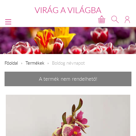
VIRÁG A VILÁGBA
Főoldal
Termékek
Boldog névnapot
A termék nem rendelhető!