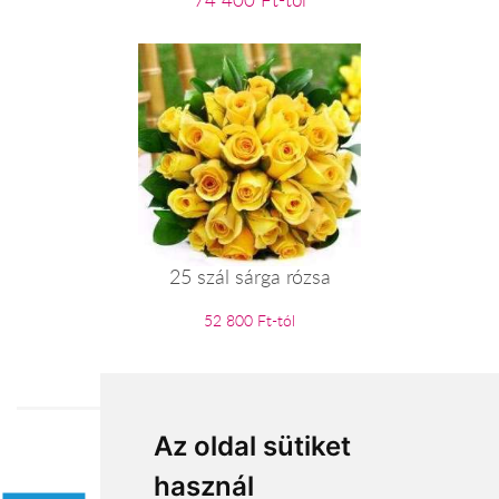
74 400 Ft-tól
25 szál sárga rózsa
52 800 Ft-tól
Az oldal sütiket
Elfogadott fizetési módok
használ