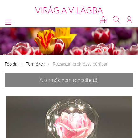
VIRÁG A VILÁGBA
Főoldal
Termékek
Rózsaszín örökrózsa búrában
A termék nem rendelhető!