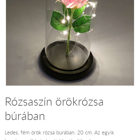
Rózsaszín örökrózsa
búrában
Ledes, fém örök rózsa burában. 20 cm. Az egyik