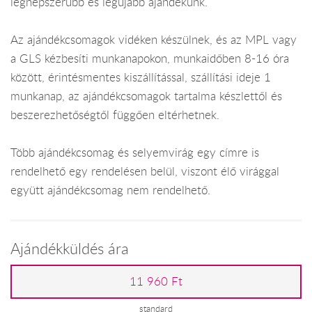
legnépszerűbb és legújabb ajándékunk.
Az ajándékcsomagok vidéken készülnek, és az MPL vagy
a GLS kézbesíti munkanapokon, munkaidőben 8-16 óra
között, érintésmentes kiszállítással, szállítási ideje 1
munkanap, az ajándékcsomagok tartalma készlettől és
beszerezhetőségtől függően eltérhetnek.
Több ajándékcsomag és selyemvirág egy címre is
rendelhető egy rendelésen belül, viszont élő virággal
együtt ajándékcsomag nem rendelhető.
Ajándékküldés ára
11 960 Ft
standard