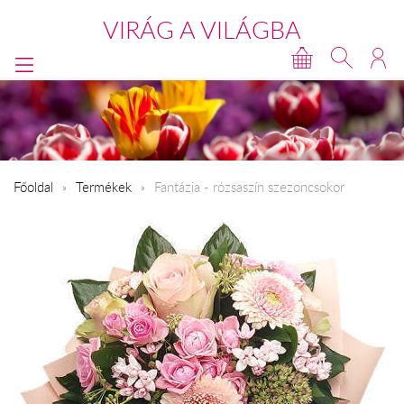
VIRÁG A VILÁGBA
Főoldal
Termékek
Fantázia - rózsaszín szezoncsokor