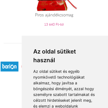
Piros ajándékcsomag
13 640 Ft-tól
Az oldal sütiket
Elfogadott fizetési módok
használ
Az oldal sütiket és egyéb
nyomkövető technológiákat
alkalmaz, hogy javítsa a
böngészési élményét, azzal hogy
Rólunk
személyre szabott tartalmakat és
Általános információ
célzott hirdetéseket jelenít meg,
és elemzi a weboldalunk
Kapcsolat