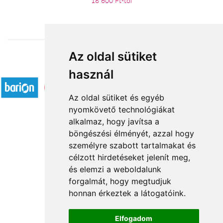
18 600 Ft-tól
Az oldal sütiket
Elfogadott fizetési módok
használ
Az oldal sütiket és egyéb
nyomkövető technológiákat
alkalmaz, hogy javítsa a
böngészési élményét, azzal hogy
Rólunk
személyre szabott tartalmakat és
Általános információ
célzott hirdetéseket jelenít meg,
és elemzi a weboldalunk
Kapcsolat
forgalmát, hogy megtudjuk
Partnereink
honnan érkeztek a látogatóink.
Virágüzletek
Á.SZ.F.
Elfogadom