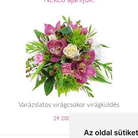
Varázslatos virágcsokor virágküldés
29 200 Ft-tól
Az oldal sütike