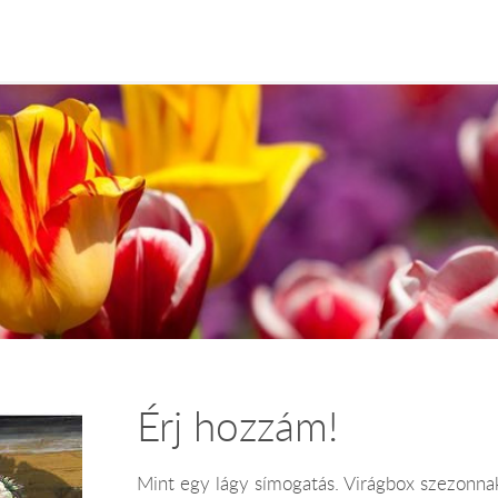
Érj hozzám!
Mint egy lágy símogatás. Virágbox szezonna