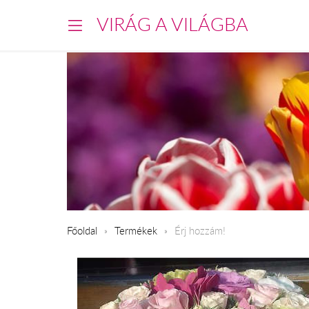
VIRÁG A VILÁGBA
Főoldal
Termékek
Érj hozzám!