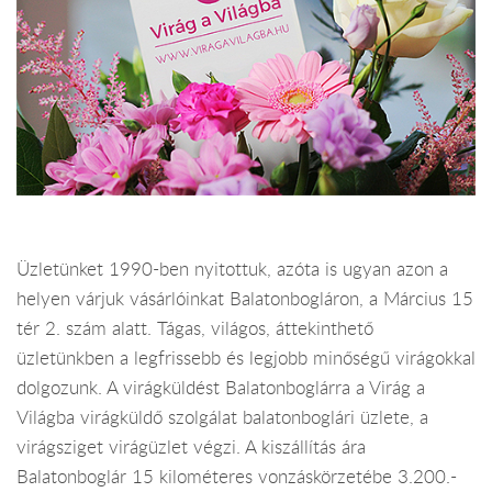
Üzletünket 1990-ben nyitottuk, azóta is ugyan azon a
helyen várjuk vásárlóinkat Balatonbogláron, a Március 15
tér 2. szám alatt. Tágas, világos, áttekinthető
üzletünkben a legfrissebb és legjobb minőségű virágokkal
dolgozunk. A virágküldést Balatonboglárra a Virág a
Világba virágküldő szolgálat balatonboglári üzlete, a
virágsziget virágüzlet végzi. A kiszállítás ára
Balatonboglár 15 kilométeres vonzáskörzetébe 3.200.-