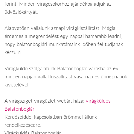
forint. Minden virágcsokorhoz ajándékba adjuk az
üdvözlőkártyát.
Alapvetően vállalunk aznapi virágkiszállítást. Mégis
érdemes a megrendelést egy nappal hamarabb leadni,
hogy balatonboglári munkatársaink időben fel tudjanak
készülni.
Virágküldő szolgálatunk Balatonboglár városba az év
minden napján vállal kiszállítást vasárnap és ünnepnapok
kivételével.
A virágsziget virágüzlet webáruháza:
virágküldés
Balatonboglár
Kérdéseiddel kapcsolatban örömmel állunk
rendelkezésedre.
Virágküldés Balatonboglár