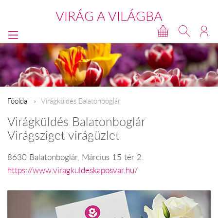
VIRÁG A VILÁGBA
Főoldal
Virágküldés Balatonboglár
Virágküldés Balatonboglár
Virágsziget virágüzlet
8630 Balatonboglár, Március 15 tér 2.
https://www.viragkuldeskaposvar.hu/