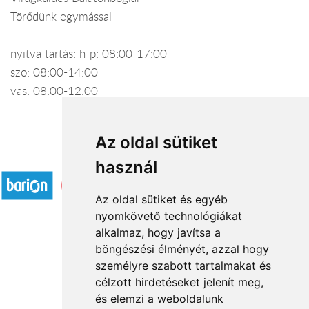
Törődünk egymással
nyitva tartás: h-p: 08:00-17:00
szo: 08:00-14:00
vas: 08:00-12:00
Az oldal sütiket
Elfogadott fizetési módok
használ
Az oldal sütiket és egyéb
nyomkövető technológiákat
alkalmaz, hogy javítsa a
böngészési élményét, azzal hogy
Rólunk
személyre szabott tartalmakat és
Általános információ
célzott hirdetéseket jelenít meg,
és elemzi a weboldalunk
Kapcsolat