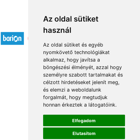
Az oldal sütiket
Elfogadott fizetési módok
használ
Az oldal sütiket és egyéb
nyomkövető technológiákat
alkalmaz, hogy javítsa a
böngészési élményét, azzal hogy
Rólunk
személyre szabott tartalmakat és
Általános információ
célzott hirdetéseket jelenít meg,
és elemzi a weboldalunk
Kapcsolat
forgalmát, hogy megtudjuk
Partnereink
honnan érkeztek a látogatóink.
Virágüzletek
Á.SZ.F.
Elfogadom
Impresszum
Elutasítom
Adatkezelési tájékoztató