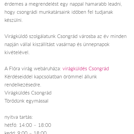
érdemes a megrendelést egy nappal hamarabb leadni,
hogy csongrádi munkatársaink időben fel tudjanak
készülni.
Virágküldő szolgálatunk Csongrád városba az év minden
napján vállal kiszállítást vasárnap és ünnepnapok
kivételével.
A Flóra virág webáruháza:
virágküldés Csongrád
Kérdéseiddel kapcsolatban örömmel állunk
rendelkezésedre.
Virágküldés Csongrád
Törődünk egymással
nyitva tartás:
hétfő: 14:00 – 18:00
kedd: 9:00 – 18:00