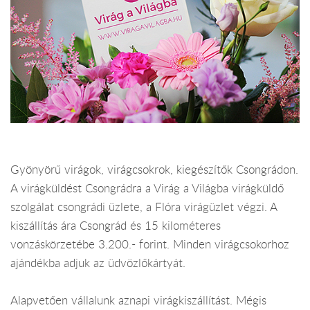
Gyönyörű virágok, virágcsokrok, kiegészítők Csongrádon.
A virágküldést Csongrádra a Virág a Világba virágküldő
szolgálat csongrádi üzlete, a Flóra virágüzlet végzi. A
kiszállítás ára Csongrád és 15 kilométeres
vonzáskörzetébe 3.200.- forint. Minden virágcsokorhoz
ajándékba adjuk az üdvözlőkártyát.
Alapvetően vállalunk aznapi virágkiszállítást. Mégis