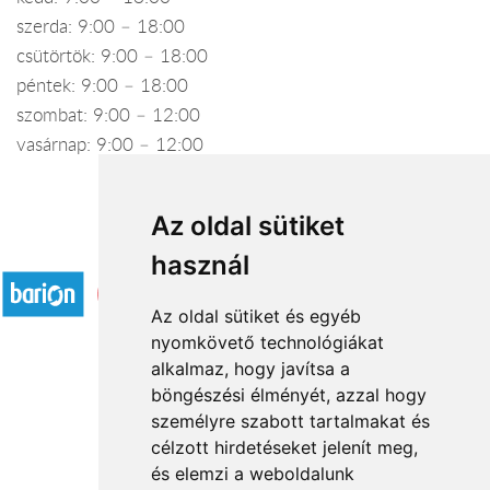
szerda: 9:00 – 18:00
csütörtök: 9:00 – 18:00
péntek: 9:00 – 18:00
szombat: 9:00 – 12:00
vasárnap: 9:00 – 12:00
Az oldal sütiket
Elfogadott fizetési módok
használ
Az oldal sütiket és egyéb
nyomkövető technológiákat
alkalmaz, hogy javítsa a
böngészési élményét, azzal hogy
Rólunk
személyre szabott tartalmakat és
Általános információ
célzott hirdetéseket jelenít meg,
és elemzi a weboldalunk
Kapcsolat