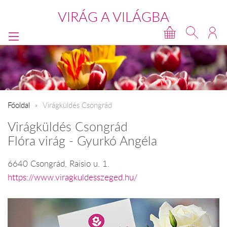
VIRÁG A VILÁGBA
Főoldal
Virágküldés Csongrád
Virágküldés Csongrád
Flóra virág - Gyurkó Angéla
6640 Csongrád, Raisio u. 1.
https://www.viragkuldesszeged.hu/