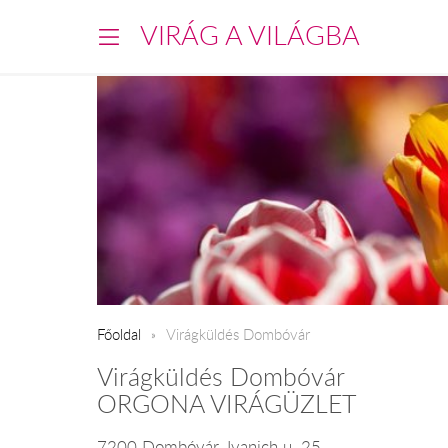
VIRÁG A VILÁGBA
Főoldal
Virágküldés Dombóvár
Virágküldés Dombóvár
ORGONA VIRÁGÜZLET
7200 Dombóvár, Ivanich u. 25.