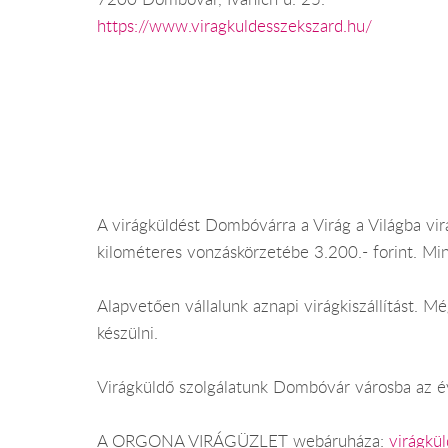
https://www.viragkuldesszekszard.hu/
A virágküldést Dombóvárra a Virág a Világba v
kilométeres vonzáskörzetébe 3.200.- forint. Mi
Alapvetően vállalunk aznapi virágkiszállítást.
készülni.
Virágküldő szolgálatunk Dombóvár városba az év 
A ORGONA VIRÁGÜZLET webáruháza:
virágkü