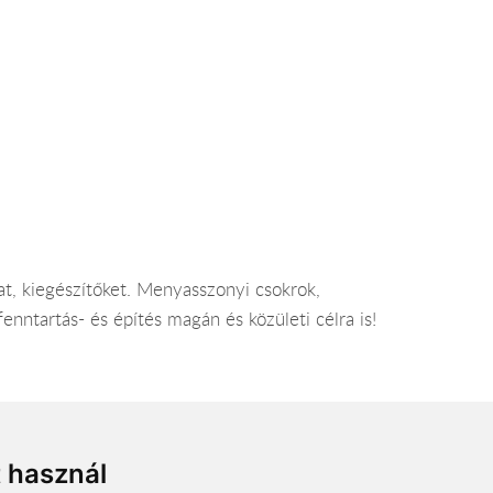
at, kiegészítőket. Menyasszonyi csokrok,
enntartás- és építés magán és közületi célra is!
észítők. Menyasszonyi csokrok, esküvői
t használ