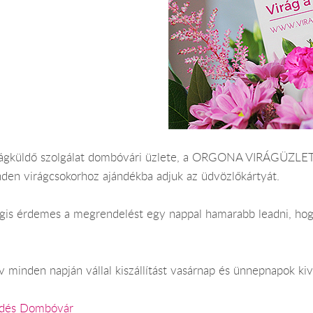
irágküldő szolgálat dombóvári üzlete, a ORGONA VIRÁGÜZLET 
nden virágcsokorhoz ajándékba adjuk az üdvözlőkártyát.
 Mégis érdemes a megrendelést egy nappal hamarabb leadni, ho
minden napján vállal kiszállítást vasárnap és ünnepnapok kiv
ldés Dombóvár