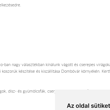
elkezésedre.
sco-ban nagy választékban kínálunk vágott és cserepes virágok
ti koszorúk készítése és kiszállítása Dombóvár környékén. Kertf
ok, dísz- és gyümölcsfák, cserjék, Florasca virágföldek, kieg
Az oldal sütike