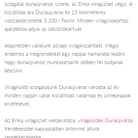
szolgálat dunaújvárosi üzlete, az Erika virágüzlet végzi. A
kiszállítás ára Dunaújváros és 15 kilométeres
vonzáskörzetébe 3.200.- forint. Minden virágcsokorhoz
ajándékba adjuk az üdvözlőkártyát.
Alapvetően vállalunk aznapi virágkiszállítást. Mégis
érdemes a megrendelést egy nappal hamarabb leadni,
hogy dunaújvárosi munkatársaink időben fel tudjanak
készülni.
Virágküldő szolgálatunk Dunaújváros városba az év
minden napján vállal kiszállítást vasárnap és ünnepnapok
kivételével.
Az Erika virágüzlet webáruháza:
virágküldés Dunaújváros
Kérdéseiddel kapcsolatban örömmel állunk
rendelkezésedre.