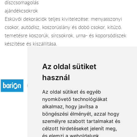
díszcsomagolás
ajándékcsokrok
Esküvői dekorációk teljes kivitelezése: menyasszonyi
csokor, autódísz, koszorúslány és dobó csokor, kitűző.
temetésre koszorúk, sírcsokrok, urna- és koporsódíszek
készítése és kiszállítása.
Az oldal sütiket
Elfogadott fizetési módok
használ
Az oldal sütiket és egyéb
nyomkövető technológiákat
alkalmaz, hogy javítsa a
böngészési élményét, azzal hogy
Rólunk
személyre szabott tartalmakat és
Általános információ
célzott hirdetéseket jelenít meg,
és elemzi a weboldalunk
Kapcsolat