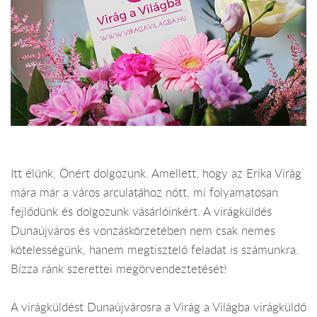
Itt élünk, Önért dolgozunk. Amellett, hogy az Erika Virág
mára már a város arculatához nőtt, mi folyamatosan
fejlődünk és dolgozunk vásárlóinkért. A virágküldés
Dunaújváros és vonzáskörzetében nem csak nemes
kötelességünk, hanem megtisztelő feladat is számunkra.
Bízza ránk szerettei megörvendeztetését!
A virágküldést Dunaújvárosra a Virág a Világba virágküldő