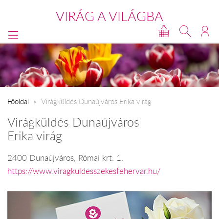
VIRÁG A VILÁGBA
Főoldal
Virágküldés Dunaújváros Erika virág
Virágküldés Dunaújváros
Erika virág
2400 Dunaújváros, Római krt. 1.
https://www.viragkuldesszekesfehervar.hu/