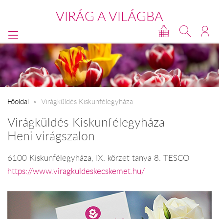
VIRÁG A VILÁGBA
Főoldal
Virágküldés Kiskunfélegyháza
Virágküldés Kiskunfélegyháza
Heni virágszalon
6100 Kiskunfélegyháza, IX. körzet tanya 8. TESCO
https://www.viragkuldeskecskemet.hu/