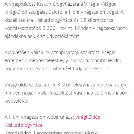
A virágküldést Kiskunfélegyházára a Virág a Világba
virágküldő szolgálat üzlete, a Heni virágszalon végzi. A
kiszállítás ára Kiskunfélegyháza és 15 kilométeres
vonzáskörzetébe 3.200.- forint. Minden virágcsokorhoz
ajándékba adjuk az üdvözlőkártyát.
Alapvetően vállalunk aznapi virágkiszállítást. Mégis
érdemes a megrendelést egy nappal hamarabb leadni,
hogy munkatársaink időben fel tudjanak készülni.
Virágküldő szolgálatunk Kiskunfélegyháza városba az év
minden napján vállal kiszállítást vasárnap és ünnepnapok
kivételével.
A Heni virágszalon webáruháza:
virágküldés
Kiskunfélegyháza
Kérdéseiddel kapcsolatban örömmel állunk